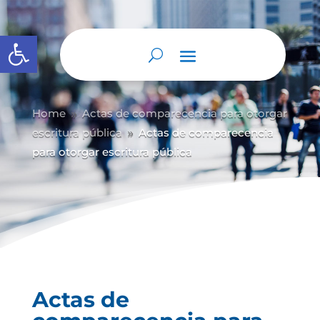
Abrir barra de herramientas
Home
Actas de comparecencia para otorgar
9
escritura pública
Actas de comparecencia
9
para otorgar escritura pública
Actas de