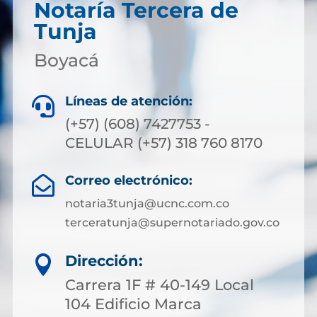
Notaría Tercera de
Tunja
Boyacá
Líneas de atención:

(+57) (608) 7427753 -
CELULAR (+57) 318 760 8170
Correo electrónico:

notaria3tunja@ucnc.com.co
terceratunja@supernotariado.gov.co
Dirección:

Carrera 1F # 40-149 Local
104 Edificio Marca