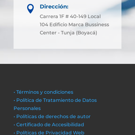
Dirección:

Carrera 1F # 40-149 Local
104 Edificio Marca Bussiness
Center - Tunja (Boyacá)
• Términos y condiciones
• Política de Tratamiento de Datos
Personales
• Políticas de derechos de autor
• Certificado de Accesibilidad
• Políticas de Privacidad Web