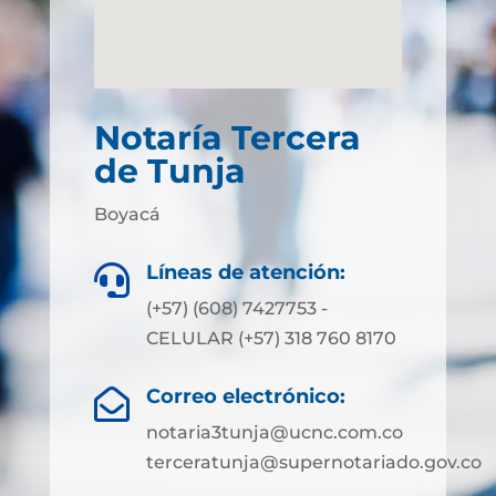
Notaría Tercera
de Tunja
Boyacá
Líneas de atención:

(+57) (608) 7427753 -
CELULAR (+57) 318 760 8170
Correo electrónico:

notaria3tunja@ucnc.com.co
terceratunja@supernotariado.gov.co