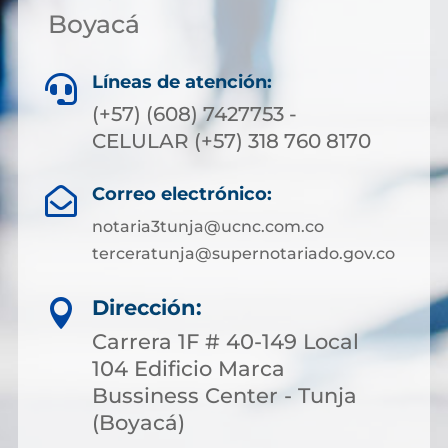
Boyacá
Líneas de atención:

(+57) (608) 7427753 -
CELULAR (+57) 318 760 8170
Correo electrónico:

notaria3tunja@ucnc.com.co
terceratunja@supernotariado.gov.co
Dirección:

Carrera 1F # 40-149 Local
104 Edificio Marca
Bussiness Center - Tunja
(Boyacá)