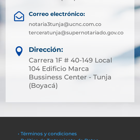
Correo electrónico:

notaria3tunja@ucnc.com.co
terceratunja@supernotariado.gov.co
Dirección:

Carrera 1F # 40-149 Local
104 Edificio Marca
Bussiness Center - Tunja
(Boyacá)
• Términos y condiciones