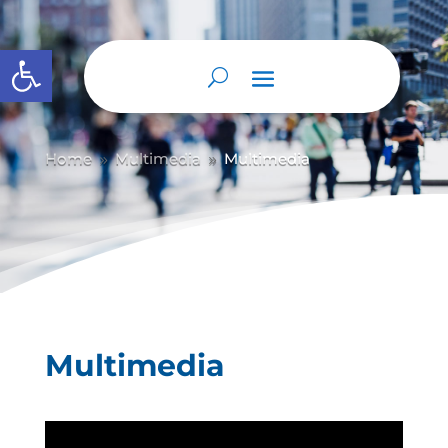
Abrir barra de herramientas
Home
Multimedia
Multimedia
9
9
Multimedia