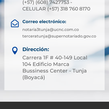
(+57) (608) 7427753 -
CELULAR (+57) 318 760 8170
Correo electrónico:

notaria3tunja@ucnc.com.co
terceratunja@supernotariado.gov.co
Dirección:

Carrera 1F # 40-149 Local
104 Edificio Marca
Bussiness Center - Tunja
(Boyacá)