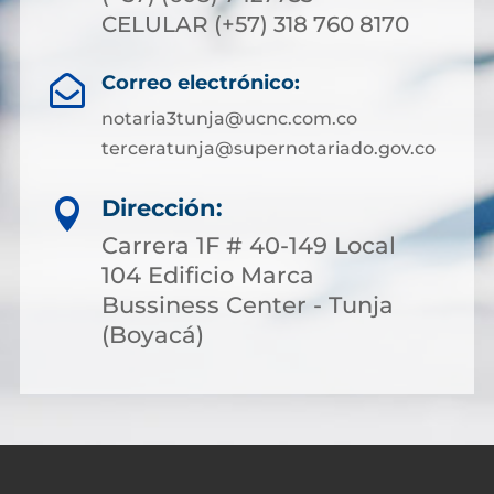
CELULAR (+57) 318 760 8170
Correo electrónico:

notaria3tunja@ucnc.com.co
terceratunja@supernotariado.gov.co
Dirección:

Carrera 1F # 40-149 Local
104 Edificio Marca
Bussiness Center - Tunja
(Boyacá)