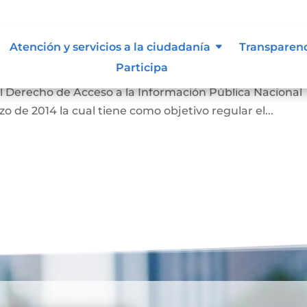
n de la información.
Atención y servicios a la ciudadanía
Transparen
Participa
ación son una de las principales disposiciones que
el Derecho de Acceso a la Información Pública Nacional
 de 2014 la cual tiene como objetivo regular el...