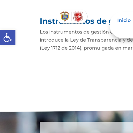
Instrumentos de gestió
Inicio
Abrir barra de herramientas
Los instrumentos de gestión de inform
introduce la Ley de Transparencia y d
(Ley 1712 de 2014), promulgada en marzo