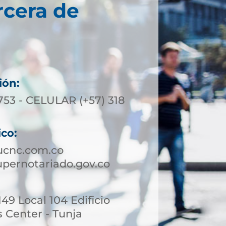
rcera de
ión:
753 - CELULAR (+57) 318
ico:
ucnc.com.co
pernotariado.gov.co
149 Local 104 Edificio
 Center - Tunja