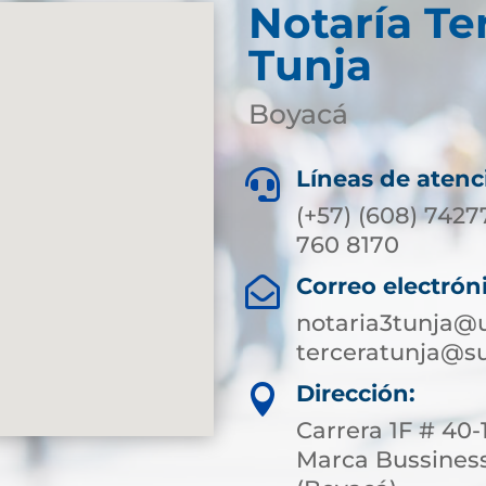
Notaría Te
Tunja
Boyacá
Líneas de atenc

(+57) (608) 7427
760 8170
Correo electrón

notaria3tunja@
terceratunja@su
Dirección:

Carrera 1F # 40-
Marca Bussiness