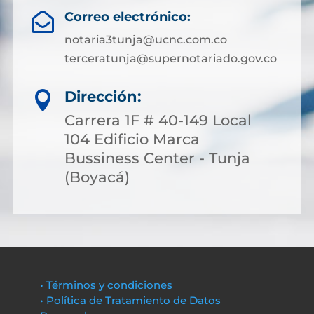
Correo electrónico:

notaria3tunja@ucnc.com.co
terceratunja@supernotariado.gov.co
Dirección:

Carrera 1F # 40-149 Local
104 Edificio Marca
Bussiness Center - Tunja
(Boyacá)
• Términos y condiciones
• Política de Tratamiento de Datos