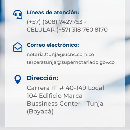
Líneas de atención:

(+57) (608) 7427753 -
CELULAR (+57) 318 760 8170
Correo electrónico:

notaria3tunja@ucnc.com.co
terceratunja@supernotariado.gov.co
Dirección:

Carrera 1F # 40-149 Local
104 Edificio Marca
Bussiness Center - Tunja
(Boyacá)