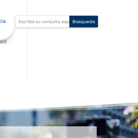
cia
dad