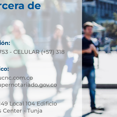
rcera de
ión:
753 - CELULAR (+57) 318
ico:
ucnc.com.co
pernotariado.gov.co
149 Local 104 Edificio
 Center - Tunja