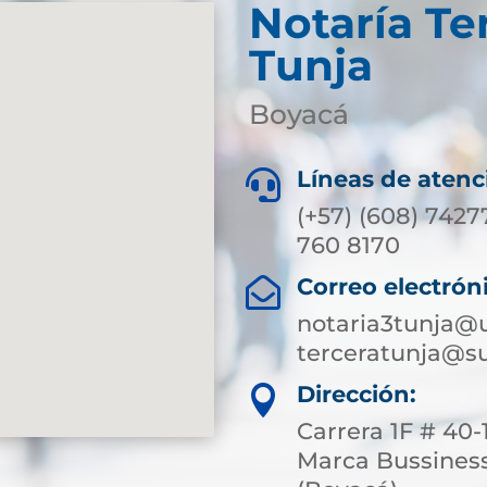
Notaría Te
Tunja
Boyacá
Líneas de atenc

(+57) (608) 7427
760 8170
Correo electrón

notaria3tunja@
terceratunja@su
Dirección:

Carrera 1F # 40-
Marca Bussiness