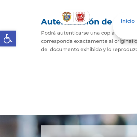
Autenticación de Copi
Inicio
Abrir barra de herramientas
Podrá autenticarse una copia mecánic
corresponda exactamente al original q
del documento exhibido y lo reproduzca