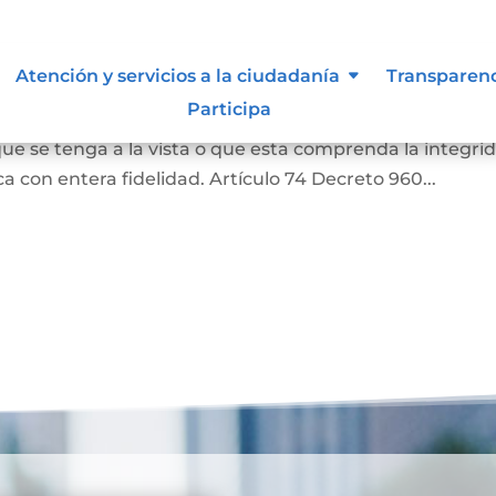
as
Atención y servicios a la ciudadanía
Transparen
Participa
a o una literal de un documento, siempre que aquella
ue se tenga a la vista o que esta comprenda la integri
 con entera fidelidad. Artículo 74 Decreto 960...