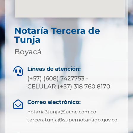
Notaría Tercera de
Tunja
Boyacá
Líneas de atención:

(+57) (608) 7427753 -
CELULAR (+57) 318 760 8170
Correo electrónico:

notaria3tunja@ucnc.com.co
terceratunja@supernotariado.gov.co