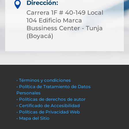
Dirección:

Carrera 1F # 40-149 Local
104 Edificio Marca
Bussiness Center - Tunja
(Boyacá)
• Términos y condiciones
• Política de Tratamiento de Datos
Personales
• Políticas de derechos de autor
• Certificado de Accesibilidad
• Políticas de Privacidad Web
• Mapa del Sitio