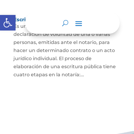
Abrir barra de herramientas
Escritura Pública
Es un documento que contiene la
declaración de voluntad de una o varias
personas, emitidas ante el notario, para
hacer un determinado contrato o un acto
jurídico individual. El proceso de
elaboración de una escritura pública tiene
cuatro etapas en la notaría:...