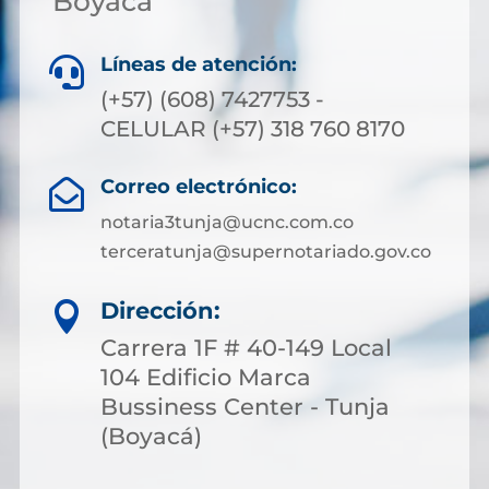
Boyacá
Líneas de atención:

(+57) (608) 7427753 -
CELULAR (+57) 318 760 8170
Correo electrónico:

notaria3tunja@ucnc.com.co
terceratunja@supernotariado.gov.co
Dirección:

Carrera 1F # 40-149 Local
104 Edificio Marca
Bussiness Center - Tunja
(Boyacá)