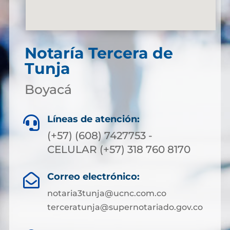
Notaría Tercera de
Tunja
Boyacá
Líneas de atención:

(+57) (608) 7427753 -
CELULAR (+57) 318 760 8170
Correo electrónico:

notaria3tunja@ucnc.com.co
terceratunja@supernotariado.gov.co