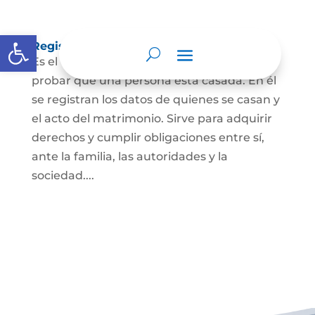
Abrir barra de herramientas
Registro Civil de Matrimonio
Es el documento público necesario para
probar que una persona está casada. En él
se registran los datos de quienes se casan y
el acto del matrimonio. Sirve para adquirir
derechos y cumplir obligaciones entre sí,
ante la familia, las autoridades y la
sociedad....