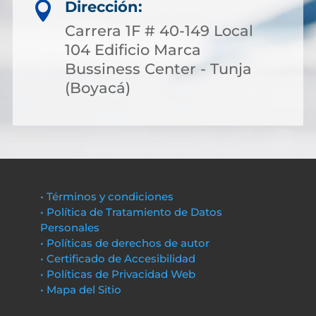
Dirección:

Carrera 1F # 40-149 Local
104 Edificio Marca
Bussiness Center - Tunja
(Boyacá)
• Términos y condiciones
• Política de Tratamiento de Datos
Personales
• Políticas de derechos de autor
• Certificado de Accesibilidad
• Políticas de Privacidad Web
• Mapa del Sitio